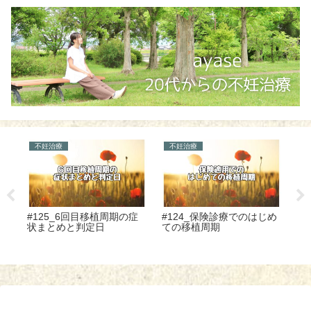
不妊治療
不妊治療
不
療
#125_6回目移植周期の症
#124_保険診療でのはじめ
#
状まとめと判定日
ての移植周期
で