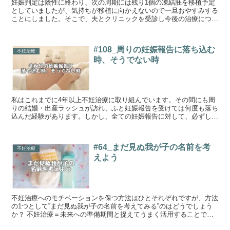
妊娠判定は陰性に終わり、次の周期には残り1個の凍結胚を移植予定
としていましたが、気持ちが移植に向かえないので一旦おやすみする
ことにしました。そこで、夫とクリニックを受診し今後の治療につい
て相談してきました。その時の相談内容を記録しておきます。
#108_周りの妊娠報告に落ち込む
不妊治療
時、そうでない時
私はこれまでに4年以上不妊治療に取り組んでいます。その間にも周
りの結婚・出産ラッシュが訪れ、ふと妊娠報告を受けては何度も落ち
込んだ経験があります。しかし、全ての妊娠報告に対して、必ずしも
嫌悪感や悲しみが生まれるわけではないという事に気づきました。な
ぜ、こうも反応が違うのか。今回私なりに考察してみました。
#64_まだ見ぬ我が子の名前を考
不妊治療
えよう
不妊治療へのモチベーションを保つ方法はひとそれぞれですが、方法
の1つとして”まだ見ぬ我が子の名前を考えてみる”のはどうでしょう
か？ 不妊治療＝未来への準備期間と捉えてうまく活用することで辛
い治療にも前向きに頑張っていけるのではないでしょうか。