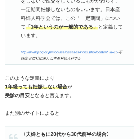
をしないで性交をしているにもかかわらず、
一定期間妊娠しないものをいいます。日本産
科婦人科学会では、この「一定期間」につい
て
「1年というのが一般的である」
と定義して
います。
http://www.jsog.or.jp/modules/diseases/index.php?content_id=15
-不
妊症|公益社団法人 日本産科婦人科学会
このような定義により
1年経っても妊娠しない場合
が
受診の目安
となると言えます。
また別のサイトによると
〈夫婦ともに20代から30代前半の場合〉