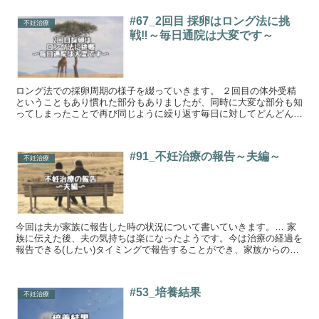
#67_2回目 採卵はロング法に挑
不妊治療
戦‼～毎日通院は大変です～
ロング法での採卵周期の様子を綴っていきます。 ２回目の体外受精
ということもあり慣れた部分もありましたが、同時に大変な部分も知
ってしまったことで再び同じように繰り返す毎日に対してどんどん気
持ちが沈んでいきました。…
#91_不妊治療の報告～夫編～
不妊治療
今回は夫が家族に報告した時の状況について書いていきます。… 家
族に伝えた後、夫の気持ちは楽になったようです。今は治療の経過を
報告できる(したい)タイミングで報告することができ、家族からのプ
レッシャーもなく治療に専念出来ていると思います。…
#53_培養結果
不妊治療