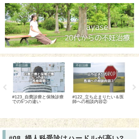
不妊治療
不妊治療
不
め
#123_自費診療と保険診療
#122_立ち止まりたい＆医
#
での5つの違い
師への相談内容②
師
#08_婦人科受診はハードルが高い?