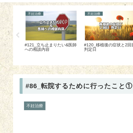
その他
不妊治療
植に挑戦！
#115_金銭管理～一覧表を
#113_自費診療での採卵
のグレー
作成する～
判定日までにかかった金
～
#86_転院するために行ったこと①
不妊治療