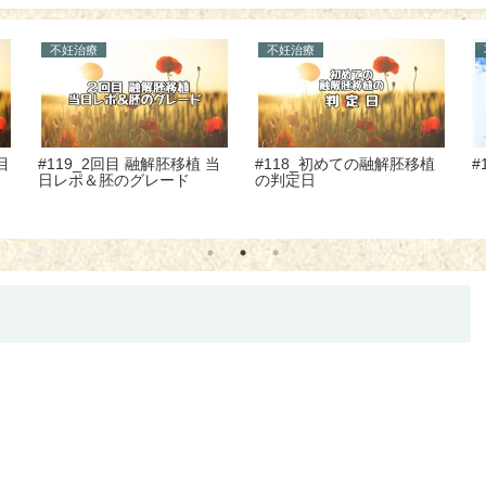
不妊治療
その他
～
#112_はじめての判定日
#111_家計の見直ししてい
#
額
ますか？～固定費の見直し
編～