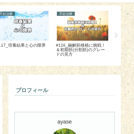
不妊治療
不妊治療
不妊治療
110_Dクリニックでの移植
#109_妊娠報告に翻弄され
#130_
周期の流れと移植レポ
ないコツ４選
そ、自分
よう！
プロフィール
ayase