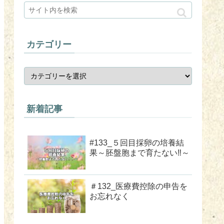
カテゴリー
新着記事
#133_５回目採卵の培養結
果～胚盤胞まで育たない‼～
＃132_医療費控除の申告を
お忘れなく